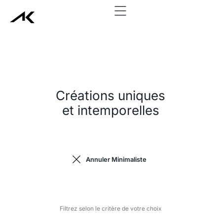
add_action('wp_head', function() { echo '
'; }, 999);
Créations uniques
et intemporelles
Annuler Minimaliste
Filtrez selon le critère de votre choix