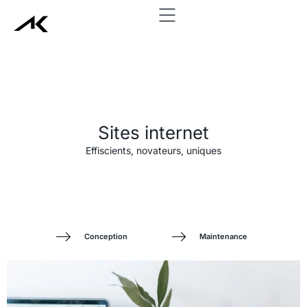
add_action('wp_head', function() { echo '
'; }, 999);
Sites internet
Effiscients, novateurs, uniques
Conception
Maintenance