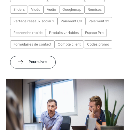
Sliders
Vidéo
Audio
Googlemap
Remises
Partage réseaux sociaux
Paiement CB
Paiement 3x
Recherche rapide
Produits variables
Espace Pro
Formulaires de contact
Compte client
Codes promo
Poursuivre