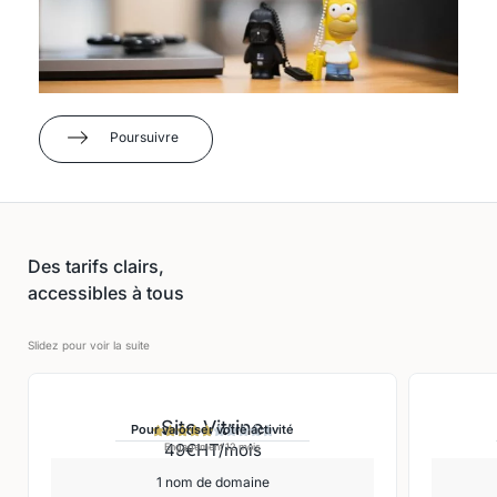
Poursuivre
Des tarifs clairs,
accessibles à tous
Slidez pour voir la suite
Site Vitrine
Pour valoriser votre activité










49€HT/mois
Engagement 12 mois
1 nom de domaine