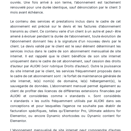
ouvrés. Une fois arrivé à son terme, l’abonnement est tacitement
renouvelé pour une durée identique, sauf dénonciation par le client 3
mois avant échéance.
Le contenu des services et prestations inclus dans le cadre de cet
abonnement est précisé sur le devis et les factures d’abonnement
transmis au client. Ce contenu varie d’un client à un autre et peut- être
amené à évoluer pendant la durée de l’abonnement, toute évolution de
l’abonnement donnant lieu à la signature d’un nouveau devis par le
client. Le devis validé par le client est le seul élément déterminant les
services inclus dans le cadre de son abonnement mensualisé de site
internet. Il est rappelé que le client bénéficie de son site internet
uniquement dans le cadre de cet abonnement, sauf cession des droits
d’auteur par ALIOKI (voir rubrique Droits d’auteur). Outre la jouissance
du site internet par le client, les services fréquemment proposés dans
le cadre de cet abonnement sont : le forfait de maintenance générale de
site internet, le(s) nom(s) de domaine, le(s) hébergement(s), la
sauvegarde de données. L’abonnement mensuel permet également au
client de profiter des licences de différentes extensions financées par
ALIOKI et considérées comme « standards ». Sont considérés
« standards » les outils fréquemment utilisés par ALIOKI dans ses
conceptions et pour lesquelles l’agence ne souhaite pas établir de
facturation spécifiques, telles qu’Elementor Pro, Ultimate addons for
Elementor, ou encore Dynamic shortcodes ou Dynamic content for
Elementor.
L’abonnement mensualisé de site internet peut comprendre d’autres