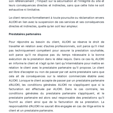
son référencement ; l’impact sur la sécurisation et l’intégrité du site et
leurs conséquences directes et indirectes, sans que cette liste ne soit
exhaustive ni limitative.
Le client renonce formellement à toute poursuite ou réclamation envers
ALIOKI en lien avec la suspension de ces services et ses conséquences
directes et indirectes, quelle qu’en soit leur ampleur.
Prestataires partenaires
Pour répondre au besoin du client, ALIOKI se réserve le droit de
travailler en relation avec d’autres professionnels, soit parce qu’il n’est
pas techniquement compétent pour assurer la prestation souhaitée,
soit parce qu’il ne dispose pas du temps nécessaire à la bonne
exécution de la prestation dans le délai requis. Dans ce cas-là, ALIOKI
en informe le client et n’agit qu’en tant qu’intermédiaire pour mettre en
relation le client avec le prestataire partenaire qu’il propose. Le client
est libre d’accepter ou non de passer par cet autre prestataire sans que
cela ait de conséquences sur la relation commerciale établie avec
ALIOKI. Lorsque le client accepte de passer par un prestataire partenaire
d’ALIOKI, les conditions générales ALIOKI ne s’appliquent que si la
facturation est effectuée par ALIOKI. Dans le cas contraire, les
conditions générales du prestataire partenaire s’appliquent, et le
prestataire partenaire est alors seul responsable des prestations qu’il
fournit au client ainsi que de la facturation de sa prestation. La
responsabilité d’ALIOKI ne saurait être engagée en cas de litige entre le
client et un prestataire partenaire.