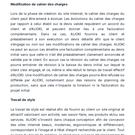
Modification de cahier des charges
Lors de la phase de création du site internet, le cahier des charges du
client peut être amené à évoluer. Les évolutions du cahier des charges
par rapport à celui établi sur le devis validé requièrent un accord du
client et d’ALIOKI, et peuvent donner lieu à une facturation
complémentaire. Dans ce cas, ALIOKI fournira au client et
préalablement à son exécution un devis détaillé afin que le client
s’engage ou non sur ses modifications de cahier des charges. ALIOKI
ne peut en aucun cas émettre une facturation complémentaire au devis
initial sans que celle-ci n’ait été préalablement clairement annoncée et
validée par le client. En aucun cas la révision du cahier des charges ne
pourra entrainer de révision à la baisse du devis initial sur lequel le
client s’est engagé, et ce, même si elle réduit le temps de travail effectif
d’ALIOKI. Une modification de cahier des charges pourra être refusée ou
différée par ALIOKI, notamment pour des raisons de planning de
production, sans que cela n’impacte la livraison ni la facturation du
projet initial.
Travail de style
Le travail de style est réalisé afin de fournir au client un site original et
attractif valorisant son activité, ses savoir-faire, ses produits et/ou ses
services. ALIOKI s’investit dans chaque conception afin de concevoir
des sites internet beaux, modernes, ergonomiques et différenciant,
correspondant à l’image et à l’état d’esprit recherchés par le client. Tout
au long du travail de création, le client peut suivre le développement de