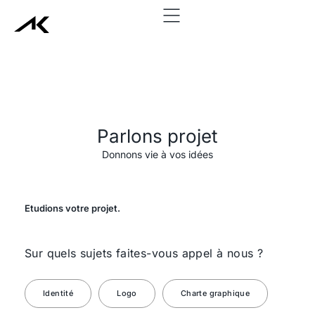
add_action('wp_head', function() { echo '
'; }, 999);
Parlons projet
Donnons vie à vos idées
Etudions votre projet.
Sur quels sujets faites-vous appel à nous ?
Identité
Logo
Charte graphique