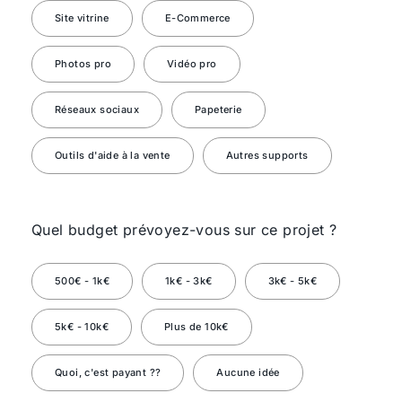
Site vitrine
E-Commerce
Photos pro
Vidéo pro
Réseaux sociaux
Papeterie
Outils d'aide à la vente
Autres supports
Quel budget prévoyez-vous sur ce projet ?
500€ - 1k€
1k€ - 3k€
3k€ - 5k€
5k€ - 10k€
Plus de 10k€
Quoi, c'est payant ??
Aucune idée