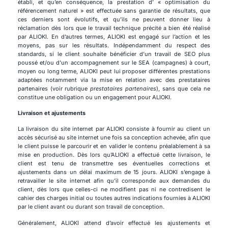
établi, et qu’en conséquence, la prestation d’ « optimisation du
référencement naturel » est effectuée sans garantie de résultats, que
ces derniers sont évolutifs, et qu’ils ne peuvent donner lieu à
réclamation dès lors que le travail technique précité a bien été réalisé
par ALIOKI. En d’autres termes, ALIOKI est engagé sur l’action et les
moyens, pas sur les résultats. Indépendamment du respect des
standards, si le client souhaite bénéficier d’un travail de SEO plus
poussé et/ou d’un accompagnement sur le SEA (campagnes) à court,
moyen ou long terme, ALIOKI peut lui proposer différentes prestations
adaptées notamment via la mise en relation avec des prestataires
partenaires (voir rubrique
prestataires partenaires
), sans que cela ne
constitue une obligation ou un engagement pour ALIOKI.
Livraison et ajustements
La livraison du site internet par ALIOKI consiste à fournir au client un
accès sécurisé au site internet une fois sa conception achevée, afin que
le client puisse le parcourir et en valider le contenu préalablement à sa
mise en production. Dès lors qu’ALIOKI a effectué cette livraison, le
client est tenu de transmettre ses éventuelles corrections et
ajustements dans un délai maximum de 15 jours. ALIOKI s’engage à
retravailler le site internet afin qu’il corresponde aux demandes du
client, dès lors que celles-ci ne modifient pas ni ne contredisent le
cahier des charges initial ou toutes autres indications fournies à ALIOKI
par le client avant ou durant son travail de conception.
Généralement, ALIOKI attend d’avoir effectué les ajustements et