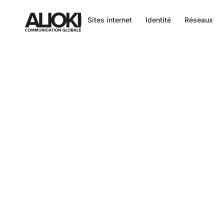
add_action('wp_head', function() { echo '
'; }, 999);
Sites internet
Identité
Réseaux