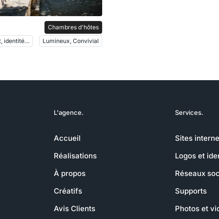
Chambres d'hôtes
Site internet, identité, photos, vidéo
Lumineux, Convivial
L'agence.
Services.
Accueil
Sites interne
Réalisations
Logos et ide
À propos
Réseaux soc
Créatifs
Supports
Avis Clients
Photos et v