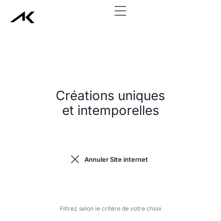
add_action('wp_head', function() { echo '
'; }, 999);
Créations uniques
et intemporelles
Annuler Site internet
Filtrez selon le critère de votre choix