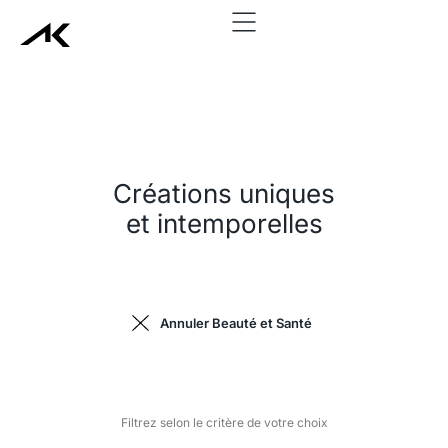
add_action('wp_head', function() { echo '
'; }, 999);
Créations uniques
et intemporelles
Annuler Beauté et Santé
Filtrez selon le critère de votre choix