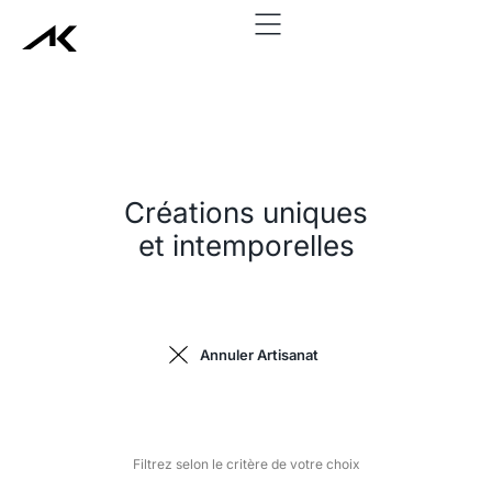
add_action('wp_head', function() { echo '
'; }, 999);
Créations uniques
et intemporelles
Annuler Artisanat
Filtrez selon le critère de votre choix