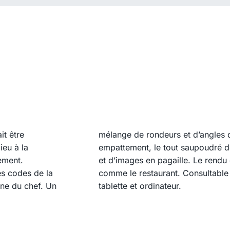
it être
mélange de rondeurs et d’angles d
ieu à la
empattement, le tout saupoudré d
ement.
et d’images en pagaille. Le rendu 
es codes de la
table sur smartphones comme sur
ine du chef. Un
tablette et ordinateur.