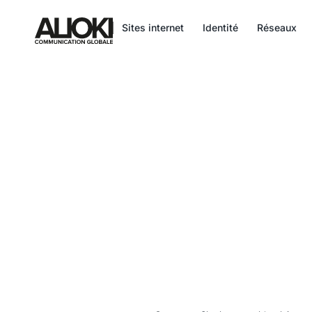
add_action('wp_head', function() { echo '
'; }, 999);
Sites internet
Identité
Réseaux