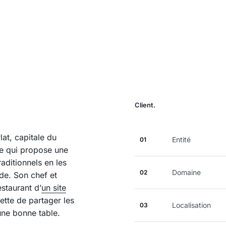
Client.
at, capitale du
Entité
01
ue qui propose une
raditionnels en les
Domaine
02
de. Son chef et
estaurant d’
un site
ette de partager les
Localisation
03
une bonne table.