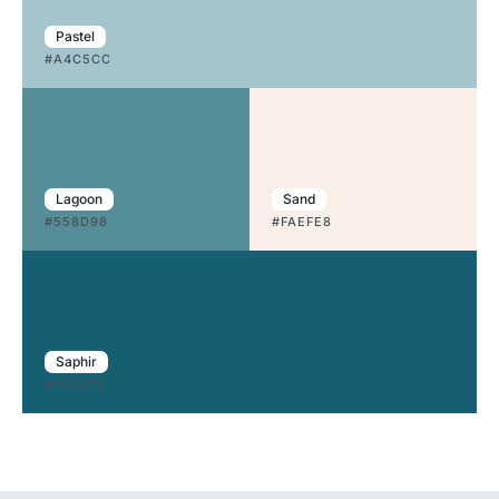
Pastel
#A4C5CC
Lagoon
Sand
#558D98
#FAEFE8
Saphir
#165E72